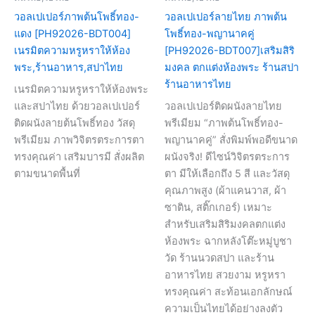
วอลเปเปอร์ภาพต้นโพธิ์ทอง-
วอลเปเปอร์ลายไทย ภาพต้น
แดง [PH92026-BDT004]
โพธิ์ทอง-พญานาคคู่
เนรมิตความหรูหราให้ห้อง
[PH92026-BDT007]เสริมสิริ
พระ,ร้านอาหาร,สปาไทย
มงคล ตกแต่งห้องพระ ร้านสปา
ร้านอาหารไทย
เนรมิตความหรูหราให้ห้องพระ
และสปาไทย ด้วยวอลเปเปอร์
วอลเปเปอร์ติดผนังลายไทย
ติดผนังลายต้นโพธิ์ทอง วัสดุ
พรีเมียม “ภาพต้นโพธิ์ทอง-
พรีเมียม ภาพวิจิตรตระการตา
พญานาคคู่” สั่งพิมพ์พอดีขนาด
ทรงคุณค่า เสริมบารมี สั่งผลิต
ผนังจริง! ดีไซน์วิจิตรตระการ
ตามขนาดพื้นที่
ตา มีให้เลือกถึง 5 สี และวัสดุ
คุณภาพสูง (ผ้าแคนวาส, ผ้า
ซาติน, สติ๊กเกอร์) เหมาะ
สำหรับเสริมสิริมงคลตกแต่ง
ห้องพระ ฉากหลังโต๊ะหมู่บูชา
วัด ร้านนวดสปา และร้าน
อาหารไทย สวยงาม หรูหรา
ทรงคุณค่า สะท้อนเอกลักษณ์
ความเป็นไทยได้อย่างลงตัว