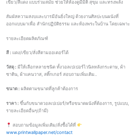
เขียว/สีแดง แบบร่วมสมัย ช่วยให้ห้องดูมีมิติ สุขุม และทรงพลัง
สัมผัสความสงบและบารมีอันยิ่งใหญ่ ด้วยงานศิลปะบนผนังที่
ออกแบบมาเพื่อ สำนักปฏิบัติธรรม และห้องพระในบ้าน โดยเฉพาะ
รายละเอียดผลิตภัณฑ์
สี :
แดง/เขียว/สั่งสีตามออเดอร์ได้
วัสดุ :
มีให้เลือกหลายชนิด ทั้งวอลเปเปอร์ไวนิลหลังกระดาษ, ผ้า
ซาติน, ผ้าแคนวาส, สติ๊กเกอร์ สอบถามเพิ่มเติม..
ขนาด :
ผลิตตามขนาดที่ลูกค้าต้องการ
ราคา :
ขึ้นกับขนาดวอลเปเปอร์/หรือขนาดผนังที่ต้องการ, รูปแบบ,
รายละเอียดอื่นๆ(ถ้ามี)
สอบถามข้อมูลเพิ่มเติม/สั่งซื้อได้ที่
www.printwallpaper.net/contact