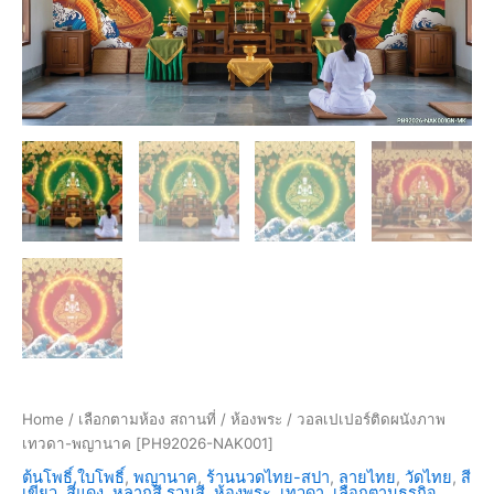
Home
/
เลือกตามห้อง สถานที่
/
ห้องพระ
/ วอลเปเปอร์ติดผนังภาพ
เทวดา-พญานาค [PH92026-NAK001]
ต้นโพธิ์,ใบโพธิ์
,
พญานาค
,
ร้านนวดไทย-สปา
,
ลายไทย
,
วัดไทย
,
สี
เขียว
,
สีแดง
,
หลากสี,รวมสี
,
ห้องพระ
,
เทวดา
,
เลือกตามธุรกิจ
,