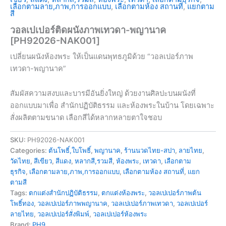
เลือกตามลาย,ภาพ,การออกแบบ
,
เลือกตามห้อง สถานที่
,
แยกตาม
สี
วอลเปเปอร์ติดผนังภาพเทวดา-พญานาค
[PH92026-NAK001]
เปลี่ยนผนังห้องพระ ให้เป็นแดนพุทธภูมิด้วย “วอลเปอร์ภาพ
เทวดา-พญานาค”
สัมผัสความสงบและบารมีอันยิ่งใหญ่ ด้วยงานศิลปะบนผนังที่
ออกแบบมาเพื่อ สำนักปฏิบัติธรรม และห้องพระในบ้าน โดยเฉพาะ
สั่งผลิตตามขนาด เลือกสีได้หลากหลายตาใจชอบ
SKU:
PH92026-NAK001
Categories:
ต้นโพธิ์,ใบโพธิ์
,
พญานาค
,
ร้านนวดไทย-สปา
,
ลายไทย
,
วัดไทย
,
สีเขียว
,
สีแดง
,
หลากสี,รวมสี
,
ห้องพระ
,
เทวดา
,
เลือกตาม
ธุรกิจ
,
เลือกตามลาย,ภาพ,การออกแบบ
,
เลือกตามห้อง สถานที่
,
แยก
ตามสี
Tags:
ตกแต่งสำนักปฏิบัติธรรม
,
ตกแต่งห้องพระ
,
วอลเปเปอร์ภาพต้น
โพธิ์ทอง
,
วอลเปเปอร์ภาพพญานาค
,
วอลเปเปอร์ภาพเทวดา
,
วอลเปเปอร์
ลายไทย
,
วอลเปเปอร์สั่งพิมพ์
,
วอลเปเปอร์ห้องพระ
Brand:
PH9