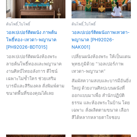
ต้นโพธิ์,ใบโพธิ์
ต้นโพธิ์,ใบโพธิ์
วอลเปเปอร์ติดผนัง ภาพต้น
วอลเปเปอร์ติดผนังภาพเทวดา-
โพธิ์ทอง-เทวดา-พญานาค
พญานาค [PH92026-
[PH92026-BDT015]
NAK001]
วอลเปเปอร์ติดผนังห้องพระ
เปลี่ยนผนังห้องพระ ให้เป็นแดน
ลายต้นโพธิ์ทองและพญานาค
พุทธภูมิด้วย “วอลเปอร์ภาพ
งานศิลป์ไทยอลังการ ดีไซน์
เทวดา-พญานาค”
เฉพาะไม่ซ้ำใคร ช่วยเสริม
สัมผัสความสงบและบารมีอันยิ่ง
บารมีและสิริมงคล สั่งพิมพ์ตาม
ใหญ่ ด้วยงานศิลปะบนผนังที่
ขนาดพื้นที่ของคุณได้เลย
ออกแบบมาเพื่อ สำนักปฏิบัติ
ธรรม และห้องพระในบ้าน โดย
เฉพาะ สั่งผลิตตามขนาด เลือก
สีได้หลากหลายตาใจชอบ