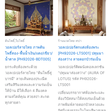
ต้นโพธิ์,ใบโพธิ์
ร้านนวดไทย-สปา
วอลเปอร์ลายไทย ภาพต้น
วอลเปเปอร์ตกแต่งห้องพระ
โพธิ์ทอง-พื้นน้ำเงิน/แดง/เขียว/
[PH92026-LTS001] ปทุมมา
น้ำตาล [PH92026-BDT005]
ส่องสว่าง ลายดอกบัวร่มเย็น
ยกระดับห้องพระด้วย
วอลเปเปอร์ติดผนังคอลเลกชัน
วอลเปเปอร์ลายไทย “ต้นโพธิ์คู่
“ปทุมมาส่องสว่าง” (AURA OF
บารมี” ลายเส้นทองประณีต
LOTUS) รหัส PH92026-
เสริมสิริมงคลและความร่มเย็น
LTS001
ให้บ้าน มีให้เลือก 4 สีมงคล
เปลี่ยนบรรยากาศห้องพระและ
ตามสไตล์คุณ สวยสง่า สะกด
ห้องวิปัสสนาให้สงบร่มเย็นด้วย
ทุกสายตา
ภาพพิมพ์ลายดอกบัวหลวงและ
รัศมีแห่งธรรมในโทนสีพาสเทล