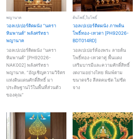
พญานาค
ต้นโพธิ์,ใบโพธิ์
วอลเปเปอร์ติดผนัง “นครา
วอลเปเปอร์ติดผนัง ภาพต้น
หิมพานต์” พลังศรัทธา
โพธิ์ทอง-เทวดา [PH92026-
พญานาค
BDT014RD]
วอลเปเปอร์ติดผนัง “นครา
วอลเปเปอร์ห้องพระ ลายต้น
หิมพานต์” [PH92026-
โพธิ์ทอง-เทวดาคู่ พื้นแดง
NAK002] พลังศรัทธา
เสริมบารมีและความศักดิ์สิทธิ์
พญานาค. “อัญเชิญความวิจิตร
งดงามอย่างไทย พิมพ์ตาม
แห่งดินแดนศักดิ์สิทธิ์ มา
ขนาดจริง สีสดคมชัด ไม่ซีด
ประดิษฐานไว้ในพื้นที่ส่วนตัว
จาง
ของคุณ”