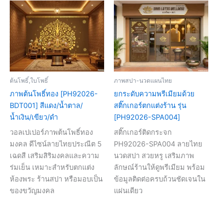
ต้นโพธิ์,ใบโพธิ์
ภาพสปา-นวดแผนไทย
ภาพต้นโพธิ์ทอง [PH92026-
ยกระดับความพรีเมียมด้วย
BDT001] สีแดง/น้ำตาล/
สติ๊กเกอร์ตกแต่งร้าน รุ่น
น้ำเงิน/เขียว/ดำ
[PH92026-SPA004]
วอลเปเปอร์ภาพต้นโพธิ์ทอง
สติ๊กเกอร์ติดกระจก
มงคล ดีไซน์ลายไทยประณีต 5
PH92026-SPA004 ลายไทย
เฉดสี เสริมสิริมงคลและความ
นวดสปา สวยหรู เสริมภาพ
ร่มเย็น เหมาะสำหรับตกแต่ง
ลักษณ์ร้านให้ดูพรีเมียม พร้อม
ห้องพระ ร้านสปา หรือมอบเป็น
ข้อมูลติดต่อครบถ้วนชัดเจนใน
ของขวัญมงคล
แผ่นเดียว