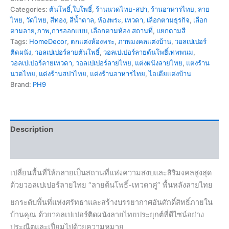
Categories:
ต้นโพธิ์,ใบโพธิ์
,
ร้านนวดไทย-สปา
,
ร้านอาหารไทย
,
ลาย
ไทย
,
วัดไทย
,
สีทอง
,
สีน้ำตาล
,
ห้องพระ
,
เทวดา
,
เลือกตามธุรกิจ
,
เลือก
ตามลาย,ภาพ,การออกแบบ
,
เลือกตามห้อง สถานที่
,
แยกตามสี
Tags:
HomeDecor
,
ตกแต่งห้องพระ
,
ภาพมงคลแต่งบ้าน
,
วอลเปเปอร์
ติดผนัง
,
วอลเปเปอร์ลายต้นโพธิ์
,
วอลเปเปอร์ลายต้นโพธิ์เทพพนม
,
วอลเปเปอร์ลายเทวดา
,
วอลเปเปอร์ลายไทย
,
แต่งผนังลายไทย
,
แต่งร้าน
นวดไทย
,
แต่งร้านสปาไทย
,
แต่งร้านอาหารไทย
,
ไอเดียแต่งบ้าน
Brand:
PH9
Description
Reviews (0)
เปลี่ยนพื้นที่ให้กลายเป็นสถานที่แห่งความสงบและสิริมงคลสูงสุด
ด้วยวอลเปเปอร์ลายไทย “ลายต้นโพธิ์-เทวดาคู่” พื้นหลังลายไทย
ยกระดับพื้นที่แห่งศรัทธาและสร้างบรรยากาศอันศักดิ์สิทธิ์ภายใน
บ้านคุณ ด้วยวอลเปเปอร์ติดผนังลายไทยประยุกต์ที่ดีไซน์อย่าง
ประณีตและเปี่ยมไปด้วยความหมาย