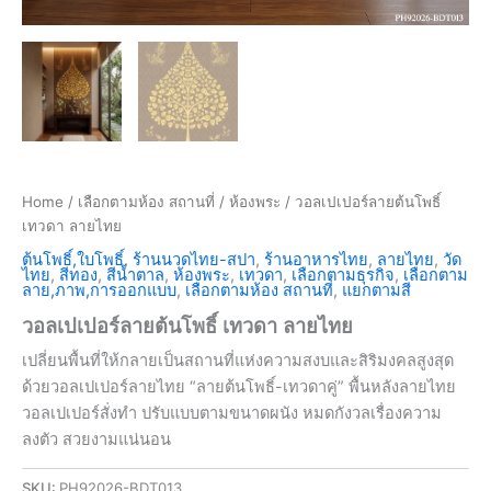
Home
/
เลือกตามห้อง สถานที่
/
ห้องพระ
/ วอลเปเปอร์ลายต้นโพธิ์
เทวดา ลายไทย
ต้นโพธิ์,ใบโพธิ์
,
ร้านนวดไทย-สปา
,
ร้านอาหารไทย
,
ลายไทย
,
วัด
ไทย
,
สีทอง
,
สีน้ำตาล
,
ห้องพระ
,
เทวดา
,
เลือกตามธุรกิจ
,
เลือกตาม
ลาย,ภาพ,การออกแบบ
,
เลือกตามห้อง สถานที่
,
แยกตามสี
วอลเปเปอร์ลายต้นโพธิ์ เทวดา ลายไทย
เปลี่ยนพื้นที่ให้กลายเป็นสถานที่แห่งความสงบและสิริมงคลสูงสุด
ด้วยวอลเปเปอร์ลายไทย “ลายต้นโพธิ์-เทวดาคู่” พื้นหลังลายไทย
วอลเปเปอร์สั่งทำ ปรับแบบตามขนาดผนัง หมดกังวลเรื่องความ
ลงตัว สวยงามแน่นอน
SKU:
PH92026-BDT013