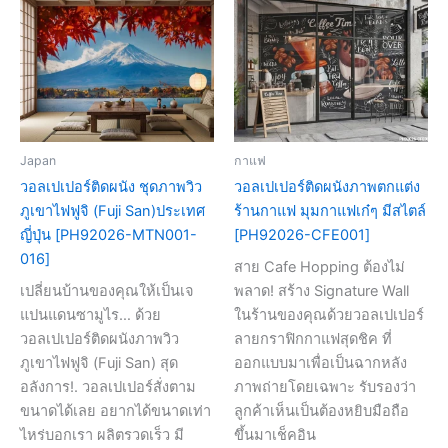
Japan
กาแฟ
วอลเปเปอร์ติดผนัง ชุดภาพวิว
วอลเปเปอร์ติดผนังภาพตกแต่ง
ภูเขาไฟฟูจิ (Fuji San)ประเทศ
ร้านกาแฟ มุมกาแฟเก๋ๆ มีสไตล์
ญี่ปุ่น [PH92026-MTN001-
[PH92026-CFE001]
016]
สาย Cafe Hopping ต้องไม่
เปลี่ยนบ้านของคุณให้เป็นเจ
พลาด! สร้าง Signature Wall
แปนแดนซามูไร… ด้วย
ในร้านของคุณด้วยวอลเปเปอร์
วอลเปเปอร์ติดผนังภาพวิว
ลายกราฟิกกาแฟสุดชิค ที่
ภูเขาไฟฟูจิ (Fuji San) สุด
ออกแบบมาเพื่อเป็นฉากหลัง
อลังการ!. วอลเปเปอร์สั่งตาม
ภาพถ่ายโดยเฉพาะ รับรองว่า
ขนาดได้เลย อยากได้ขนาดเท่า
ลูกค้าเห็นเป็นต้องหยิบมือถือ
ไหร่บอกเรา ผลิตรวดเร็ว มี
ขึ้นมาเช็คอิน