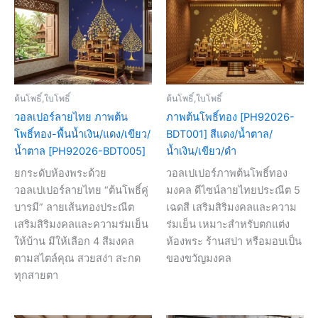
ต้นโพธิ์,ใบโพธิ์
ต้นโพธิ์,ใบโพธิ์
วอลเปอร์ลายไทย ภาพต้น
ภาพต้นโพธิ์ทอง [PH92026-
โพธิ์ทอง-พื้นน้ำเงิน/แดง/เขียว/
BDT001] สีแดง/น้ำตาล/
น้ำตาล [PH92026-BDT005]
น้ำเงิน/เขียว/ดำ
ยกระดับห้องพระด้วย
วอลเปเปอร์ภาพต้นโพธิ์ทอง
วอลเปเปอร์ลายไทย “ต้นโพธิ์คู่
มงคล ดีไซน์ลายไทยประณีต 5
บารมี” ลายเส้นทองประณีต
เฉดสี เสริมสิริมงคลและความ
เสริมสิริมงคลและความร่มเย็น
ร่มเย็น เหมาะสำหรับตกแต่ง
ให้บ้าน มีให้เลือก 4 สีมงคล
ห้องพระ ร้านสปา หรือมอบเป็น
ตามสไตล์คุณ สวยสง่า สะกด
ของขวัญมงคล
ทุกสายตา