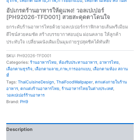
ธุรกิจ
,
เลือกตามลาย,ภาพ,การออกแบบ
,
เลือกตามห้อง สถานที่
อัปเกรดร้านอาหารให้ดูแพง! วอลเปเปอร์
[PH92026-TFD001] สวยสะดุดตาโดนใจ
ยกระดับร้านอาหารไทยด้วยวอลเปเปอร์กราฟิกลายเส้นพรีเมียม
ดีไซน์สวยคมชัด สร้างบรรยากาศอบอุ่น ผ่อนคลาย ให้ลูกค้า
ประทับใจ เปลี่ยนผนังเดิมเป็นมุมถ่ายรูปสุดชิคได้ทันที!
SKU:
PH92026-TFD001
Categories:
ร้านอาหารไทย
,
ห้องรับประทานอาหาร
,
อาหารไทย
,
เลือกตามธุรกิจ
,
เลือกตามลาย,ภาพ,การออกแบบ
,
เลือกตามห้อง สถาน
ที่
Tags:
ThaiCuisineDesign
,
ThaiFoodWallpaper
,
ตกแต่งภายในร้าน
อาหาร
,
ตกแต่งร้านอาหารไทย
,
ร้านอาหารไทยในต่างประเทศ
,
วอลเปเปอร์ร้านอาหาร
Brand:
PH9
Description