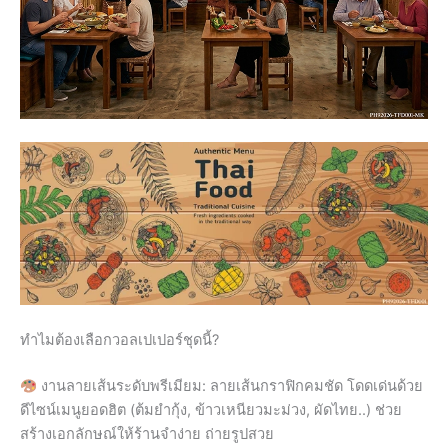
ทำไมต้องเลือกวอลเปเปอร์ชุดนี้?
งานลายเส้นระดับพรีเมียม: ลายเส้นกราฟิกคมชัด โดดเด่นด้วย
ดีไซน์เมนูยอดฮิต (ต้มยำกุ้ง, ข้าวเหนียวมะม่วง, ผัดไทย..) ช่วย
สร้างเอกลักษณ์ให้ร้านจำง่าย ถ่ายรูปสวย