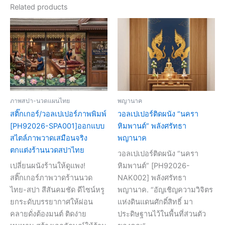
Related products
ภาพสปา-นวดแผนไทย
พญานาค
สติ๊กเกอร์/วอลเปเปอร์ภาพพิมพ์
วอลเปเปอร์ติดผนัง “นครา
[PH92026-SPA001]ออกแบบ
หิมพานต์” พลังศรัทธา
สไตล์ภาพวาดเสมือนจริง
พญานาค
ตกแต่งร้านนวดสปาไทย
วอลเปเปอร์ติดผนัง “นครา
เปลี่ยนผนังร้านให้ดูแพง!
หิมพานต์” [PH92026-
สติ๊กเกอร์ภาพวาดร้านนวด
NAK002] พลังศรัทธา
ไทย-สปา สีสันคมชัด ดีไซน์หรู
พญานาค. “อัญเชิญความวิจิตร
ยกระดับบรรยากาศให้ผ่อน
แห่งดินแดนศักดิ์สิทธิ์ มา
คลายดั่งต้องมนต์ ติดง่าย
ประดิษฐานไว้ในพื้นที่ส่วนตัว