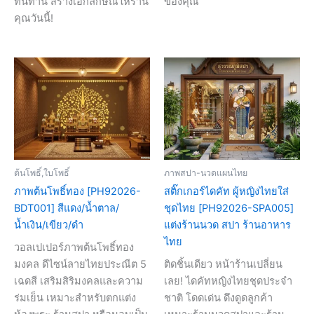
ทนทาน สร้างเอกลักษณ์ให้ร้าน
ของคุณ”
คุณวันนี้!
ต้นโพธิ์,ใบโพธิ์
ภาพสปา-นวดแผนไทย
ภาพต้นโพธิ์ทอง [PH92026-
สติ๊กเกอร์ไดคัท ผู้หญิงไทยใส่
BDT001] สีแดง/น้ำตาล/
ชุดไทย [PH92026-SPA005]
น้ำเงิน/เขียว/ดำ
แต่งร้านนวด สปา ร้านอาหาร
ไทย
วอลเปเปอร์ภาพต้นโพธิ์ทอง
มงคล ดีไซน์ลายไทยประณีต 5
ติดชิ้นเดียว หน้าร้านเปลี่ยน
เฉดสี เสริมสิริมงคลและความ
เลย! ไดคัทหญิงไทยชุดประจำ
ร่มเย็น เหมาะสำหรับตกแต่ง
ชาติ โดดเด่น ดึงดูดลูกค้า