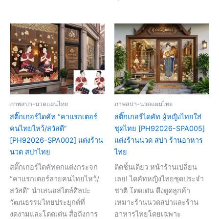
ภาพสปา-นวดแผนไทย
ภาพสปา-นวดแผนไทย
สติ๊กเกอร์ไดคัท “คาแรกเตอร์
สติ๊กเกอร์ไดคัท ผู้หญิงไทยใส่
คนไทยไหว้/สวัสดี”
ชุดไทย [PH92026-SPA005]
[PH92026-SPA002] แต่งร้าน
แต่งร้านนวด สปา ร้านอาหาร
นวด สปาไทย
ไทย
สติ๊กเกอร์ไดคัทตกแต่งกระจก
ติดชิ้นเดียว หน้าร้านเปลี่ยน
“คาแรกเตอร์ลายคนไทยไหว้/
เลย! ไดคัทหญิงไทยชุดประจำ
สวัสดี” นำเสนอสไตล์ศิลปะ
ชาติ โดดเด่น ดึงดูดลูกค้า
วัฒนธรรมไทยประยุกต์ที่
เหมาะร้านนวดสปาและร้าน
งดงามและโดดเด่น สื่อถึงการ
อาหารไทยโดยเฉพาะ