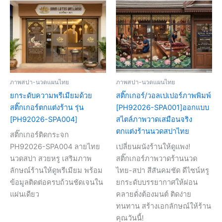
ภาพสปา-นวดแผนไทย
ภาพสปา-นวดแผนไทย
ยกระดับความพรีเมียมด้วย
สติ๊กเกอร์/วอลเปเปอร์ภาพพิมพ์
สติ๊กเกอร์ตกแต่งร้าน รุ่น
[PH92026-SPA001]ออกแบบ
[PH92026-SPA004]
สไตล์ภาพวาดเสมือนจริง
ตกแต่งร้านนวดสปาไทย
สติ๊กเกอร์ติดกระจก
PH92026-SPA004 ลายไทย
เปลี่ยนผนังร้านให้ดูแพง!
นวดสปา สวยหรู เสริมภาพ
สติ๊กเกอร์ภาพวาดร้านนวด
ลักษณ์ร้านให้ดูพรีเมียม พร้อม
ไทย-สปา สีสันคมชัด ดีไซน์หรู
ข้อมูลติดต่อครบถ้วนชัดเจนใน
ยกระดับบรรยากาศให้ผ่อน
แผ่นเดียว
คลายดั่งต้องมนต์ ติดง่าย
ทนทาน สร้างเอกลักษณ์ให้ร้าน
คุณวันนี้!